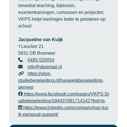
remedial teaching, bijlessen,
examentrainingen, cursussen en projecten.
VKPS helpt leerlingen beter te presteren op
school.
Jacqueline van Kuijk
't Leucker 21
5831 DB Boxmeer
0485-520054
info@vkpsmail.nl
https://vkps-
studiebegeleiding.nl/huiswerkbegeleiding-
gennep
https://www.facebook.com/pages/VKPS-St
udiebegeleiding/184437891714142?fref=ts
https://www.linkedin.com/company/van-kui
jk-personal-support/